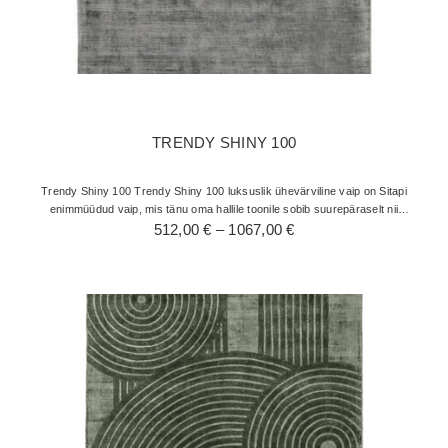
TRENDY SHINY 100
Trendy Shiny 100 Trendy Shiny 100 luksuslik ühevärviline vaip on Sitapi
enimmüüdud vaip, mis tänu oma hallile toonile sobib suurepäraselt nii
Hinnavahemik:
512,00
modernse kui ka…
€
–
1067,00
€
512,00 €
kuni
1067,00 €