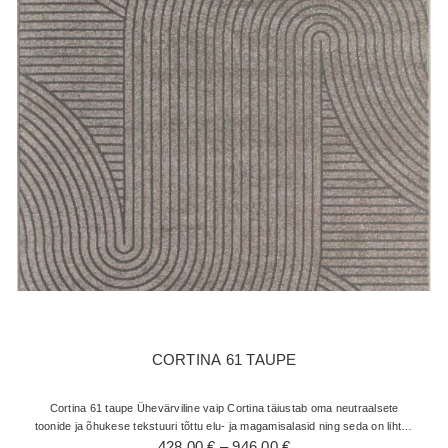
CORTINA 61 TAUPE
Cortina 61 taupe Ühevärviline vaip Cortina täiustab oma neutraalsete
toonide ja õhukese tekstuuri tõttu elu- ja magamisalasid ning seda on lihtne
Hinnavahemik:
hooldada. Julgetest mustritest…
428,00
€
–
946,00
€