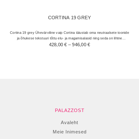
CORTINA 19 GREY
Cortina 19 grey Ühevärviline vaip Cortina täiustab oma neutraalsete toonide
ja õhukese tekstuuri tõttu elu- ja magamisalasid ning seda on lihtne
Hinnavahemik:
hooldada. Geomeetriatest inspireeritud…
428,00
€
–
946,00
€
428,00 €
kuni
946,00 €
PALAZZOST
Avaleht
Meie Inimesed