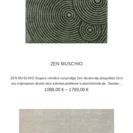
ZEN MUSCHIO
ZEN MUSCHIO Sügava rohelise varjundiga Zen disainvaip peegeldab Zeni
aia originaalset disaini tänu kahetasandilisele kudumistehnikale. Saadaval
Hinnavahemik:
ümmarguse ja kandilise vaiba versioonina, see on parim…
1088,00
€
–
1769,00
€
1088,00 €
kuni
1769,00 €