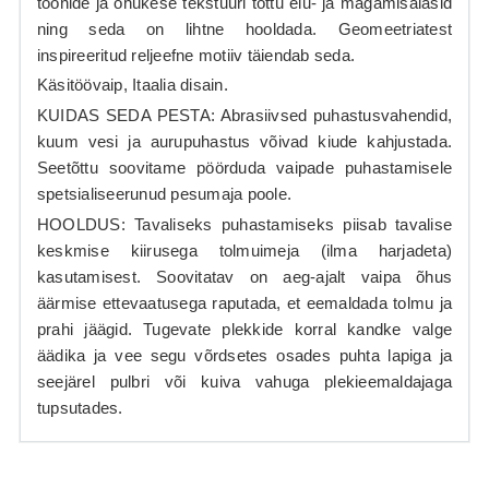
toonide ja õhukese tekstuuri tõttu elu- ja magamisalasid
ning seda on lihtne hooldada. Geomeetriatest
inspireeritud reljeefne motiiv täiendab seda.
Käsitöövaip, Itaalia disain.
KUIDAS SEDA PESTA: Abrasiivsed puhastusvahendid,
kuum vesi ja aurupuhastus võivad kiude kahjustada.
Seetõttu soovitame pöörduda vaipade puhastamisele
spetsialiseerunud pesumaja poole.
HOOLDUS: Tavaliseks puhastamiseks piisab tavalise
keskmise kiirusega tolmuimeja (ilma harjadeta)
kasutamisest. Soovitatav on aeg-ajalt vaipa õhus
äärmise ettevaatusega raputada, et eemaldada tolmu ja
prahi jäägid
.
Tugevate plekkide korral kandke valge
äädika ja vee segu võrdsetes osades puhta lapiga ja
seejärel pulbri või kuiva vahuga plekieemaldajaga
tupsutades.