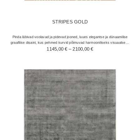
STRIPES GOLD
Pinda läbivad voolavad ja pidevad jooned, luues elegantse ja dünaamilise
graafilise disaini, kus pehmed kurvid põimuvad harmooniliseks visuaalseks
Hinnavahemik:
mänguks. Soojal taustal kuldsetes ja merevaigukollastes…
1145,00
€
–
2100,00
€
1145,00 €
kuni
2100,00 €