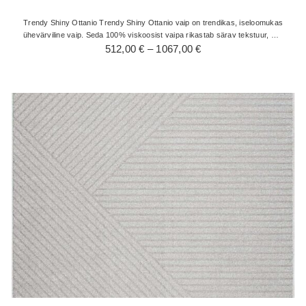
Trendy Shiny Ottanio Trendy Shiny Ottanio vaip on trendikas, iseloomukas
ühevärviline vaip. Seda 100% viskoosist vaipa rikastab särav tekstuur, mis
Hinnavahemik:
muudab selle valgustuse vastavalt…
512,00
€
–
1067,00
€
512,00 €
kuni
1067,00 €