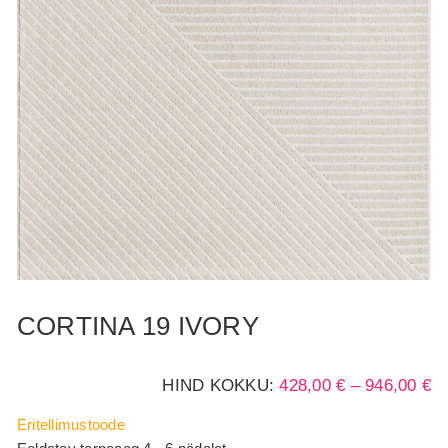
CORTINA 19 IVORY
H
HIND KOKKU:
428,00
€
–
946,00
€
42
Eritellimustoode
K