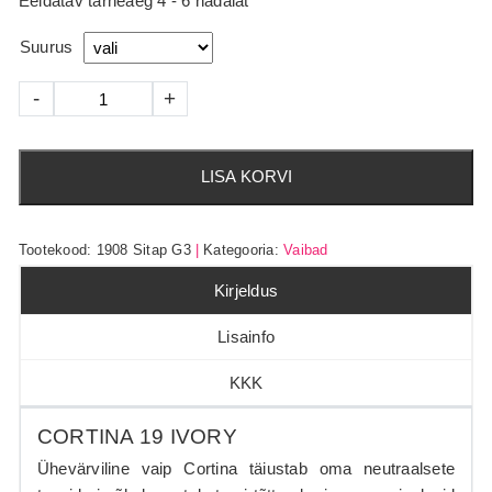
Eeldatav tarneaeg 4 - 6 nädalat
94
Suurus
Cortina
-
+
19
ivory
kogus
LISA KORVI
Tootekood:
1908 Sitap G3
Kategooria:
Vaibad
Kirjeldus
Lisainfo
KKK
CORTINA 19 IVORY
Ühevärviline vaip Cortina täiustab oma neutraalsete