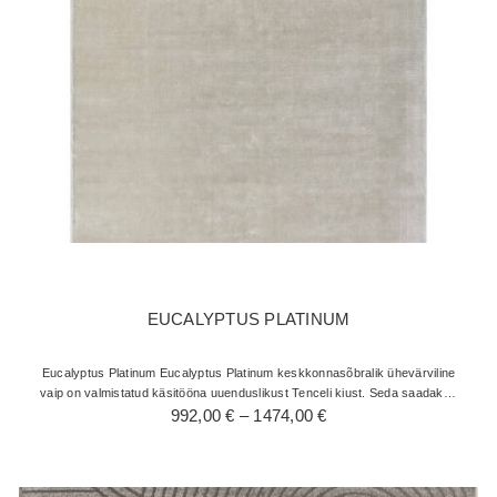
EUCALYPTUS PLATINUM
Eucalyptus Platinum Eucalyptus Platinum keskkonnasõbralik ühevärviline
vaip on valmistatud käsitööna uuenduslikust Tenceli kiust. Seda saadakse
Hinnavahemik:
eukalüptpuittselluloosi regenereerimisel. Hüpoallergeenne, hingav ja
992,00
€
–
1474,00
€
antibakteriaalne vaip pereeluks. Selle…
992,00 €
kuni
1474,00 €