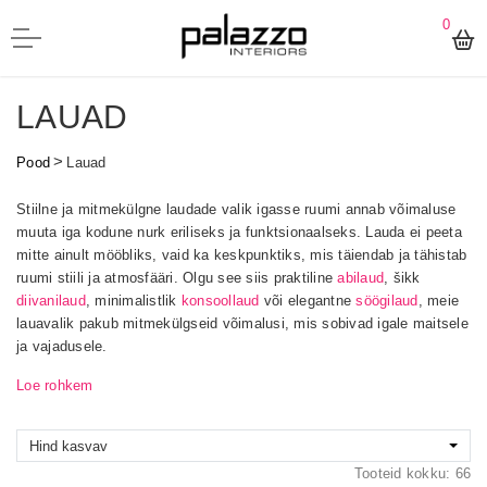
0
LAUAD
>
Pood
Lauad
Stiilne ja mitmekülgne laudade valik igasse ruumi annab võimaluse
muuta iga kodune nurk eriliseks ja funktsionaalseks. Lauda ei peeta
mitte ainult mööbliks, vaid ka keskpunktiks, mis täiendab ja tähistab
ruumi stiili ja atmosfääri. Olgu see siis praktiline
abilaud
, šikk
diivanilaud
, minimalistlik
konsoollaud
või elegantne
söögilaud
, meie
lauavalik pakub mitmekülgseid võimalusi, mis sobivad igale maitsele
ja vajadusele.
Loe rohkem
Hind kasvav
Tooteid kokku: 66