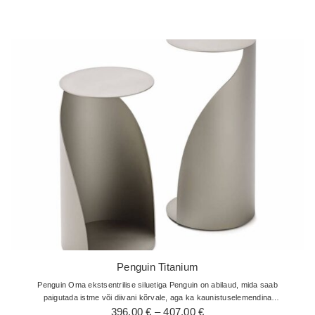
396,00 €
kuni
407,00 €
Penguin Titanium
Penguin Oma ekstsentrilise siluetiga Penguin on abilaud, mida saab
paigutada istme või diivani kõrvale, aga ka kaunistuselemendina
Hinnavahemik:
lugemisnurka või elegantsesse esikusse. See Paolo Cattelani…
396,00
€
–
407,00
€