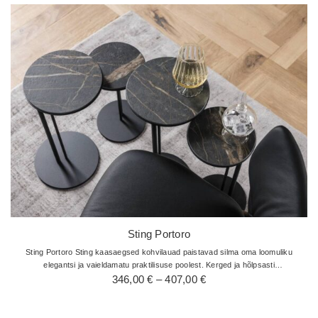
Sting Portoro
Sting Portoro Sting kaasaegsed kohvilauad paistavad silma oma loomuliku
elegantsi ja vaieldamatu praktilisuse poolest. Kerged ja hõlpsasti
Hinnavahemik:
käsitsetavad ning on uskumatult kasulikud ja multifunktsionaalsed…
346,00
€
–
407,00
€
346,00 €
kuni