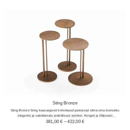
kuni
422,00 €
Sting Bronze
Sting Bronze Sting kaasaegsed kohvilauad paistavad silma oma loomuliku
elegantsi ja vaieldamatu praktilisuse poolest. Kerged ja hõlpsasti
Hinnavahemik:
käsitsetavad ning on uskumatult kasulikud ja multifunktsionaalsed…
381,00
€
–
422,00
€
381,00 €