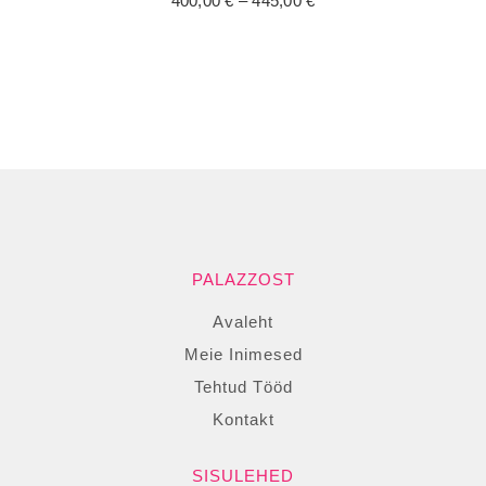
400,00
€
–
445,00
€
kasutage…
400,00 €
kuni
445,00 €
PALAZZOST
Avaleht
Meie Inimesed
Tehtud Tööd
Kontakt
SISULEHED