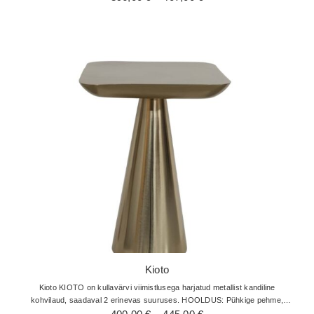
396,00 €
kuni
407,00 €
Kioto
Kioto KIOTO on kullavärvi viimistlusega harjatud metallist kandiline
kohvilaud, saadaval 2 erinevas suuruses. HOOLDUS: Pühkige pehme,
Hinnavahemik:
kuiva flanelllapiga. Viimistluse kaitsmiseks kasutage klaasialuseid, ärge