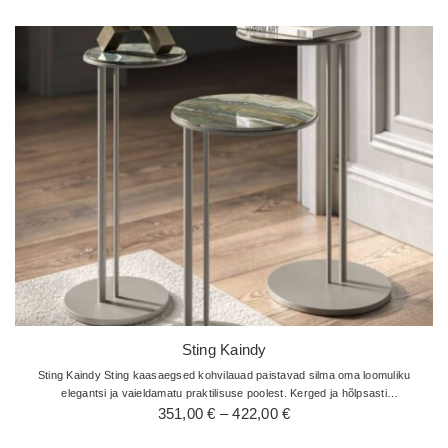
kuni
422,00 €
Sting Kaindy
Sting Kaindy Sting kaasaegsed kohvilauad paistavad silma oma loomuliku
elegantsi ja vaieldamatu praktilisuse poolest. Kerged ja hõlpsasti
Hinnavahemik:
käsitsetavad ning on uskumatult kasulikud ja multifunktsionaalsed…
351,00
€
–
422,00
€
351,00 €