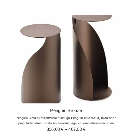
Penguin Bronze
Penguin Oma ekstsentrilise siluetiga Penguin on abilaud, mida saab
paigutada istme või diivani kõrvale, aga ka kaunistuselemendina
Hinnavahemik:
lugemisnurka või elegantsesse esikusse. See Paolo Cattelani…
396,00
€
–
407,00
€