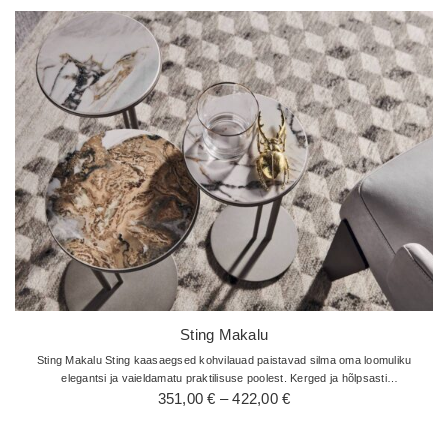
407,00 €
Sting Makalu
Sting Makalu Sting kaasaegsed kohvilauad paistavad silma oma loomuliku
elegantsi ja vaieldamatu praktilisuse poolest. Kerged ja hõlpsasti
Hinnavahemik:
käsitsetavad ning on uskumatult kasulikud ja multifunktsionaalsed…
351,00
€
–
422,00
€
351,00 €
kuni