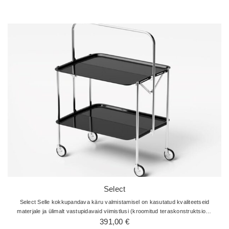
Select
Select Selle kokkupandava käru valmistamisel on kasutatud kvaliteetseid
materjale ja ülimalt vastupidavaid viimistlusi (kroomitud teraskonstruktsioon
ja vormplaadialused), et tagada selle igavese tüki struktuurne terviklikkus.…
391,00
€