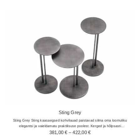
kuni
422,00 €
Sting Grey
Sting Grey Sting kaasaegsed kohvilauad paistavad silma oma loomuliku
elegantsi ja vaieldamatu praktilisuse poolest. Kerged ja hõlpsasti
Hinnavahemik:
käsitsetavad ning on uskumatult kasulikud ja multifunktsionaalsed…
381,00
€
–
422,00
€
381,00 €