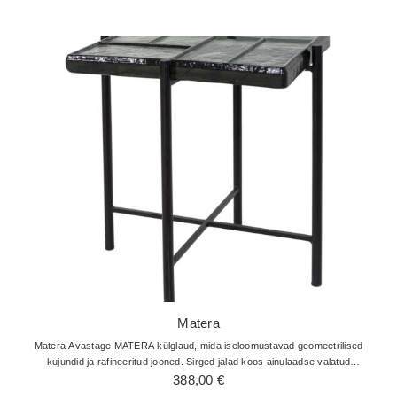
kuni
422,00 €
Matera
Matera Avastage MATERA külglaud, mida iseloomustavad geomeetrilised
kujundid ja rafineeritud jooned. Sirged jalad koos ainulaadse valatud
klaaspinnaga muudavad selle intrigeeriva konstruktsiooni ideaalseks
388,00
€
lisandiks kaasaegsele…