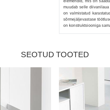
elemendid, mis on saadu
muudab selle diivanilaua 
on valmistatud karastatu
sõrmejäljevastase töötlu
on konstruktsiooniga sama
SEOTUD TOOTED