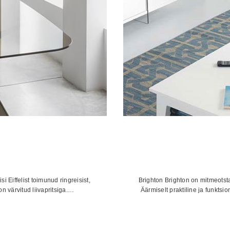
i Eiffelist toimunud ringreisist,
Brighton Brighton on mitmeotsta
on värvitud liivapritsiga.…
Äärmiselt praktiline ja funktsi
navahemik:
4,00 €
i