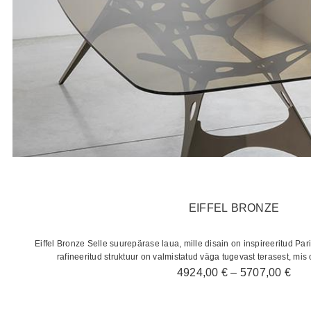
EIFFEL BRONZE
Eiffel Bronze Selle suurepärase laua, mille disain on inspireeritud Pariis
rafineeritud struktuur on valmistatud väga tugevast terasest, mis 
Hin
4924,00
€
–
5707,00
€
492
kun