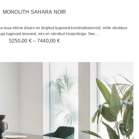
MONOLITH SAHARA NOIR
 laua stiilne disain on tingitud tugevast konstruktsioonist, mille struktuur
ga tugevast terasest, mis on värvitud liivapritsiga. See…
Hinnavahemik:
5250,00
€
–
7440,00
€
5250,00 €
kuni
7440,00 €