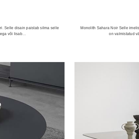
 Selle disain paistab silma selle
Monolith Sahara Noir Selle imelise
dega või lisab…
on valmistatud vä
avahemik:
00 €
00 €