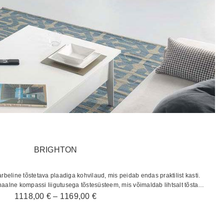
BRIGHTON
rbeline tõstetava plaadiga kohvilaud, mis peidab endas praktilist kasti.
onaalne kompassi liigutusega tõstesüsteem, mis võimaldab lihtsalt tõsta
ülemist…
Hinnavahemik:
1118,00
€
–
1169,00
€
1118,00 €
kuni