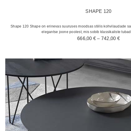
SHAPE 120
Shape 120 Shape on erinevas suuruses moodsas stiilis kohvilaudade sari.
elegantse joone poolest, mis sobib klassikaliste tuba
Hinn
666,00
€
–
742,00
€
666,
kuni
742,