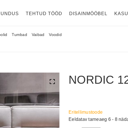
JUNDUS
TEHTUD TÖÖD
DISAINMÖÖBEL
KASU
olid
Tumbad
Vaibad
Voodid
NORDIC 1
Eritellimustoode
Eeldatav tarneaeg 6 - 8 näda