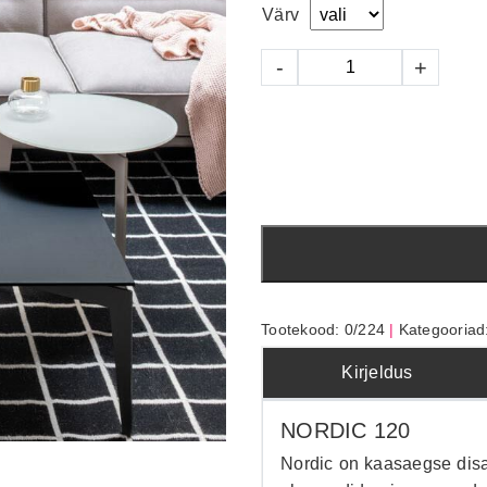
Värv
Nordic
-
+
120
kogus
Tootekood:
0/224
Kategooriad
Kirjeldus
NORDIC 120
Nordic on kaasaegse disa