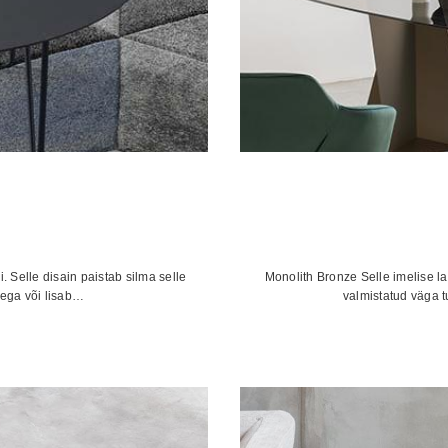
 Selle disain paistab silma selle
Monolith Bronze Selle imelise lau
dega või lisab…
valmistatud väga t