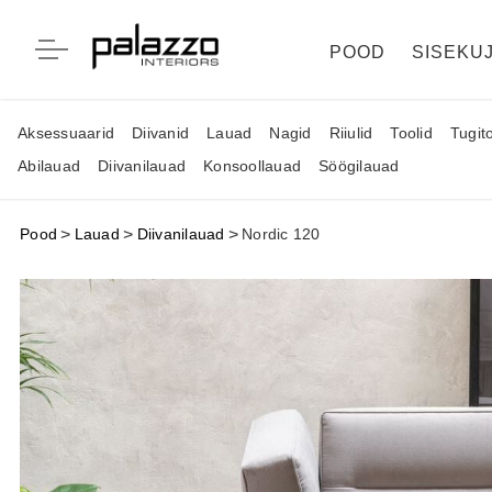
POOD
SISEKU
Aksessuaarid
Diivanid
Lauad
Nagid
Riiulid
Toolid
Tugito
Abilauad
Diivanilauad
Konsoollauad
Söögilauad
Pood
>
Lauad
>
Diivanilauad
>
Nordic 120