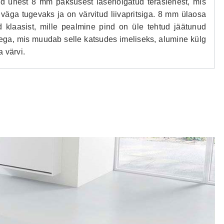
d ühest 8 mm paksusest laserlõigatud teraslehest, mis
väga tugevaks ja on värvitud liivapritsiga. 8 mm ülaosa
d klaasist, mille pealmine pind on üle tehtud jäätunud
sega, mis muudab selle katsudes imeliseks, alumine külg
 värvi.