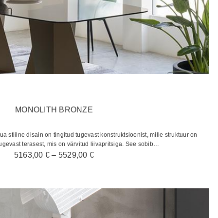
MONOLITH BRONZE
a stiilne disain on tingitud tugevast konstruktsioonist, mille struktuur on
ugevast terasest, mis on värvitud liivapritsiga. See sobib…
Hinnavahemik:
5163,00
€
–
5529,00
€
5163,00 €
kuni
5529,00 €